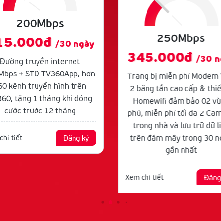
200Mbps
250Mbps
15.000đ
/30 ngày
345.000đ
/30 n
Đường truyền internet
Mbps + STD TV360App, hơn
Trang bị miễn phí Modem 
60 kênh truyền hình trên
2 băng tần cao cấp & thiế
60, tặng 1 tháng khi đóng
Homewifi đảm bảo 02 v
cước trước 12 tháng
phủ, miễn phí tối đa 2 Ca
trong nhà và lưu trữ dữ l
trên đám mây trong 30 n
hi tiết
Đăng ký
gần nhất
Xem chi tiết
Đăng