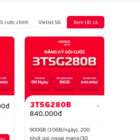
ói cước chính
Viettel 5G
Xem tất cả
3T5G280B
12SD
00đ
840.000đ
360GB (
900GB (10GB/ngày), 200
phút gọi ngoại mạng/30
 ký
Chi tiết