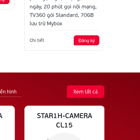
ngày, 20 phút gọi nội mạng,
TV360 gói Standard, 70GB
lưu trữ Mybox
Chi tiết
Đăng ký
ền hình
Xem tất cả
A
STAR1H-CAMERA
STAR1
CL15