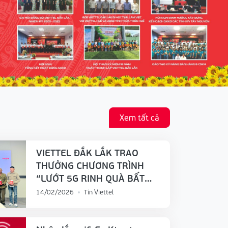
Xem tất cả
VIETTEL ĐẮK LẮK TRAO
THƯỞNG CHƯƠNG TRÌNH
“LƯỚT 5G RINH QUÀ BẤT
NGỜ” – DÀNH CHO 36
14/02/2026
Tin Viettel
KHÁCH HÀNG MAY MẮN