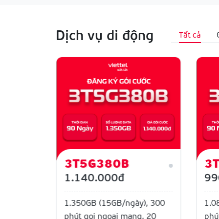
Dịch vụ di động
Tất cả
3T5G380B
3
1.140.000đ
99
)
1.350GB (15GB/ngày), 300
1.0
phút gọi ngoại mạng, 20
phú