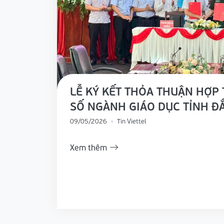
LỄ KÝ KẾT THỎA THUẬN HỢP 
SỐ NGÀNH GIÁO DỤC TỈNH ĐẮ
2026 – 2030
09/05/2026
Tin Viettel
Xem thêm