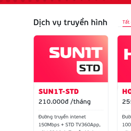
Dịch vụ truyền hình
Tất
BOX
SUN1T-STD
H
áng
210.000đ
/tháng
25
t
Đường truyền intenet
Đườ
60Box,
150Mbps + STD TV360App,
100