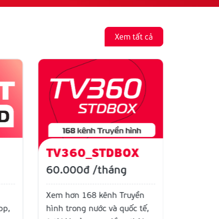
Xem tất cả
TV360_STDBOX
TV36
60.000đ
/tháng
30.0
Xem hơn 168 kênh Truyền
Xem hơn
hình trong nước và quốc tế,
hình tro
pp,