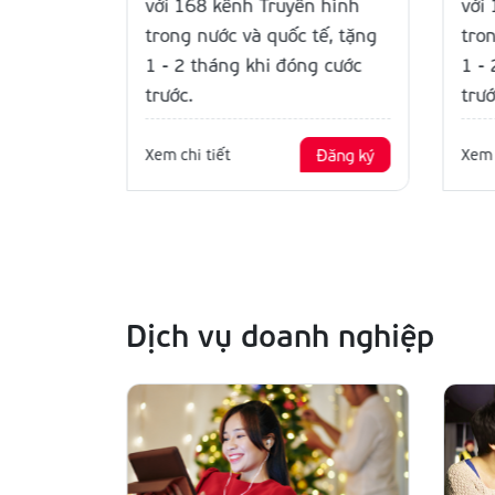
 hình
với 168 kênh Truyền hình
với
tế, tặng
trong nước và quốc tế, tặng
tro
g cước
1 - 2 tháng khi đóng cước
1 -
trước.
trướ
Đăng ký
Xem chi tiết
Đăng ký
Xem 
Dịch vụ doanh nghiệp