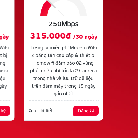
250Mbps
295
315.000đ
gày
/30 ngày
Trang bị
2 băng t
WiFi
Trang bị miễn phí Modem WiFi
Homewi
t bị
2 băng tần cao cấp & thiết bị
phủ, miễ
ùng
Homewifi đảm bảo 02 vùng
trong n
mera
phủ, miễn phí tối đa 2 Camera
trên đ
iệu
trong nhà và lưu trữ dữ liệu
gày
trên đám mây trong 15 ngày
gần nhất
Xem chi ti
 ký
Xem chi tiết
Đăng ký