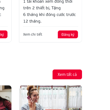
1 tài khoản xem đồng thời
1 tài kh
h
trên 2 thiết bị, Tặng
trên 2 th
ặng
6 tháng khi đóng cước trước
tháng kh
c
12 tháng.
12 tháng
Xem chi tiết
Đăng ký
Xem chi ti
 ký
Xem tất cả