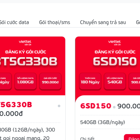
Gói cước data
Gói thoại/sms
Chuyển sang trả sau
G
T5G330B
6SD150
900.0
0.000đ
540GB (3GB/ngày)
80GB (12GB/ngày), 300
t gọi ngoại mạng, 20
Chi tiết
Đăng