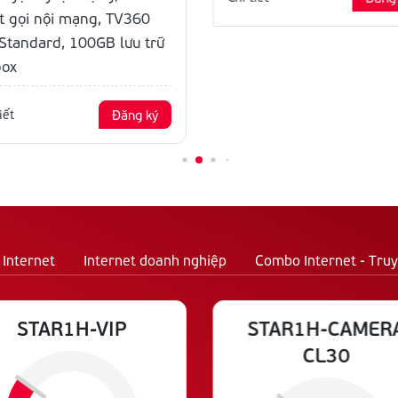
t gọi nội mạng, TV360
 Standard, 100GB lưu trữ
ox
iết
Đăng ký
Internet
Internet doanh nghiệp
Combo Internet - Truy
STAR1H-VIP
STAR1H-CAMER
CL30