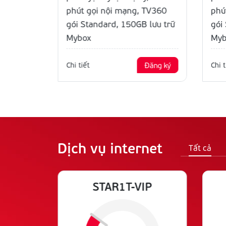
phút gọi nội mạng, TV360
phú
Đăng ký
gói Standard, 150GB lưu trữ
gói
Mybox
Myb
Chi tiết
Đăng ký
Chi t
Dịch vụ internet
Tất cả
BOX
STAR1T-VIP