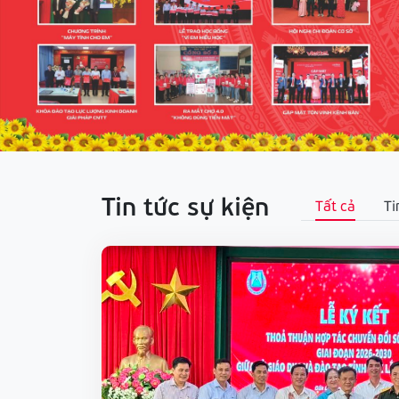
Tin tức sự kiện
Tất cả
Ti