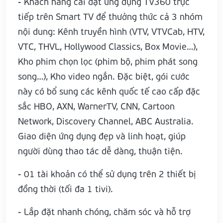
- Khách hàng cài đặt ứng dụng TV360 trực
tiếp trên Smart TV để thưởng thức cả 3 nhóm
nội dung: Kênh truyền hình (VTV, VTVCab, HTV,
VTC, THVL, Hollywood Classics, Box Movie…),
Kho phim chọn lọc (phim bộ, phim phát song
song…), Kho video ngắn. Đặc biệt, gói cước
này có bổ sung các kênh quốc tế cao cấp đặc
sắc HBO, AXN, WarnerTV, CNN, Cartoon
Network, Discovery Channel, ABC Australia.
Giao diện ứng dụng đẹp và linh hoạt, giúp
người dùng thao tác dễ dàng, thuận tiện.
- 01 tài khoản có thể sử dụng trên 2 thiết bị
đồng thời (tối đa 1 tivi).
- Lắp đặt nhanh chóng, chăm sóc và hỗ trợ