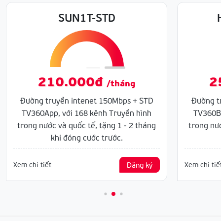
SUN1T-STD
210.000đ
2
/tháng
Đường truyền intenet 150Mbps + STD
Đường t
TV360App, với 168 kênh Truyền hình
TV360Bo
trong nước và quốc tế, tặng 1 - 2 tháng
trong nướ
khi đóng cước trước.
Xem chi tiết
Đăng ký
Xem chi tiế