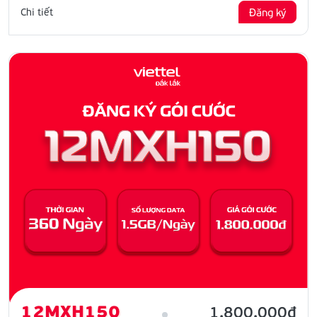
Chi tiết
Đăng ký
12MXH150
1.800.000đ