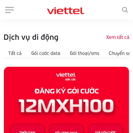
Dịch vụ di động
Xem tất cả
Tất cả
Gói cước data
Gói thoại/sms
Chuyển san