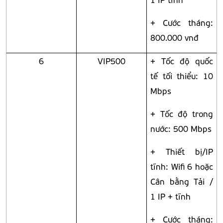
+ Cước tháng:
800.000 vnđ
6
VIP500
+ Tốc độ quốc
tế tối thiểu: 10
Mbps
+ Tốc độ trong
nước: 500 Mbps
+ Thiết bị/IP
tĩnh: Wifi 6 hoặc
Cân bằng Tải /
1 IP + tĩnh
+ Cước tháng: