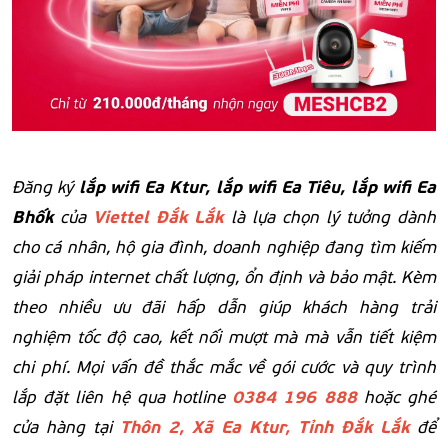
lắp wifi Ea Ktur, lắp wifi Ea Tiêu, lắp wifi Ea
Đăng ký
Bhốk
Viettel Đắk Lắk
của
là lựa chọn lý tưởng dành
cho cá nhân, hộ gia đình, doanh nghiệp đang tìm kiếm
giải pháp internet chất lượng, ổn định và bảo mật. Kèm
theo nhiều ưu đãi hấp dẫn giúp khách hàng trải
nghiệm tốc độ cao, kết nối mượt mà mà vẫn tiết kiệm
chi phí. Mọi vấn đề thắc mắc về gói cước và quy trình
0384 196 888
lắp đặt liên hệ qua hotline
hoặc ghé
Thôn 2, Xã Ea Ktur, Tỉnh Đắk Lắk
cửa hàng tại
để