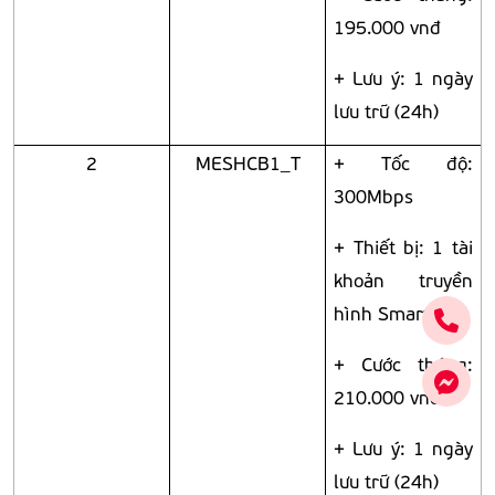
195.000 vnđ
+ Lưu ý: 1 ngày
lưu trữ (24h)
2
MESHCB1_T
+ Tốc độ:
300Mbps
+ Thiết bị: 1 tài
khoản truyền
hình Smart TV
+ Cước tháng:
210.000 vnđ
+ Lưu ý: 1 ngày
lưu trữ (24h)