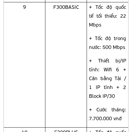
9
F300BASIC
+ Tốc độ quốc
tế tối thiểu: 22
Mbps
+ Tốc độ trong
nước: 500 Mbps
+ Thiết bị/IP
tĩnh: Wifi 6 +
Cân bằng Tải /
1 IP tĩnh + 2
Block IP/30
+ Cước tháng:
7.700.000 vnđ
10
F300PLUS
+ Tốc độ quốc