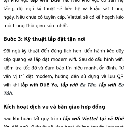
tầng, đội ngũ kỹ thuật sẽ liên hệ và khảo sát trong
ngày. Nếu chưa có tuyến cáp, Viettel sẽ có kế hoạch kéo
mới trong thời gian sớm nhất.
Bước 3: Kỹ thuật lắp đặt tận nơi
Đội ngũ kỹ thuật đến đúng lịch hẹn, tiến hành kéo dây
cáp quang và lắp đặt modem wifi. Sau đó cấu hình wifi,
kiểm tra tốc độ và đảm bảo tín hiệu mạnh, ổn định. Tư
vấn vị trí đặt modem, hướng dẫn sử dụng và lưu QR
lắp wifi Dliê Ya,
lắp wifi
Ea Tân, l
ắp wifi
Ea
wifi khi
Tóh
.
Kích hoạt dịch vụ và bàn giao hợp đồng
lắp wifi Viettel tại xã Dliê
Sau khi hoàn tất quy trình
Ya
, đội ngũ kỹ thuật sẽ kích hoạt đường truyền internet