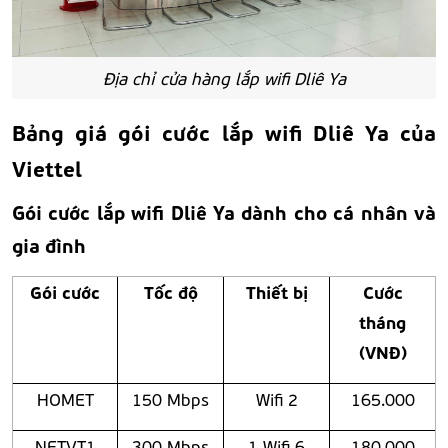
Địa chỉ cửa hàng lắp wifi Dliê Ya
Bảng giá gói cước lắp wifi Dliê Ya của
Viettel
Gói cước lắp wifi Dliê Ya dành cho cá nhân và
gia đình
Gói cước
Tốc độ
Thiết bị
Cước
tháng
(VNĐ)
HOMET
150 Mbps
Wifi 2
165.000
NETVT1
300 Mbps
1 Wifi 6
180.000