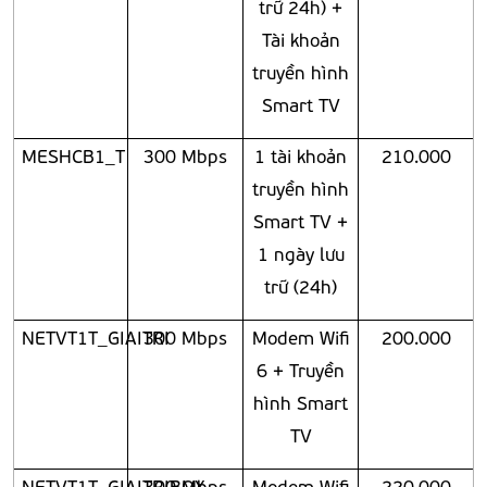
trữ 24h) +
Tài khoản
truyền hình
Smart TV
MESHCB1_T
300 Mbps
1 tài khoản
210.000
truyền hình
Smart TV +
1 ngày lưu
trữ (24h)
NETVT1T_GIAITRI
300 Mbps
Modem Wifi
200.000
6 + Truyền
hình Smart
TV
NETVT1T_GIAITRIBOX
300 Mbps
Modem Wifi
220.000