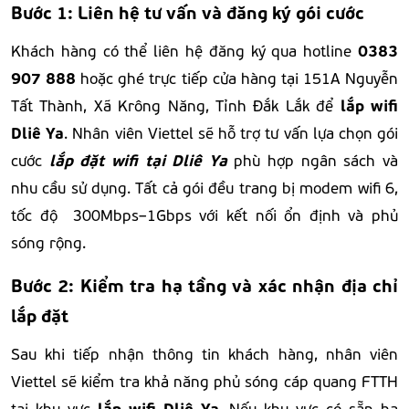
Bước 1: Liên hệ tư vấn và đăng ký gói cước
0383
Khách hàng có thể liên hệ đăng ký qua hotline
907 888
hoặc ghé trực tiếp cửa hàng tại 151A Nguyễn
lắp wifi
Tất Thành, Xã Krông Năng, Tỉnh Đắk Lắk để
Dliê Ya
. Nhân viên Viettel sẽ hỗ trợ tư vấn lựa chọn gói
lắp đặt wifi tại
Dliê Ya
cước
phù hợp ngân sách và
nhu cầu sử dụng. Tất cả gói đều trang bị modem wifi 6,
tốc độ 300Mbps–1Gbps với kết nối ổn định và phủ
sóng rộng.
Bước 2: Kiểm tra hạ tầng và xác nhận địa chỉ
lắp đặt
Sau khi tiếp nhận thông tin khách hàng, nhân viên
Viettel sẽ kiểm tra khả năng phủ sóng cáp quang FTTH
lắp
wifi Dliê Ya
tại khu vực
. Nếu khu vực có sẵn hạ