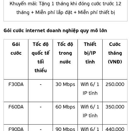
Khuyến mãi: Tặng 1 tháng khi đóng cước trước 12
tháng + Miễn phí lắp đặt + Miễn phí thiết bị
Gói cước
internet doanh nghiệp
quy mô lớn
Gói
Tốc độ
Tốc độ
Thiết
Cước
cước
quốc tế
trong
bị/IP
tháng
tối
nước
tĩnh
(VNĐ)
thiểu
F30DA
-
30 Mbps
Wifi 6/ 1
250.000
IP tĩnh
F60DA
-
60 Mbps
Wifi 6/ 1
350.000
IP tĩnh
F90DA
-
90 Mbps
Wifi 6/ 1
440.000