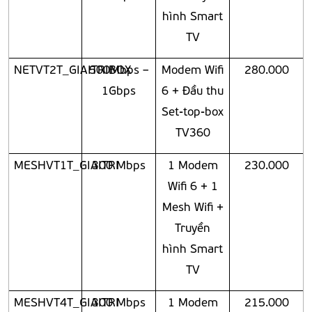
hình Smart
TV
NETVT2T_GIAITRIBOX
500Mbps –
Modem Wifi
280.000
1Gbps
6 + Đầu thu
Set-top-box
TV360
MESHVT1T_GIAITRI
300 Mbps
1 Modem
230.000
Wifi 6 + 1
Mesh Wifi +
Truyền
hình Smart
TV
MESHVT4T_GIAITRI
300 Mbps
1 Modem
215.000