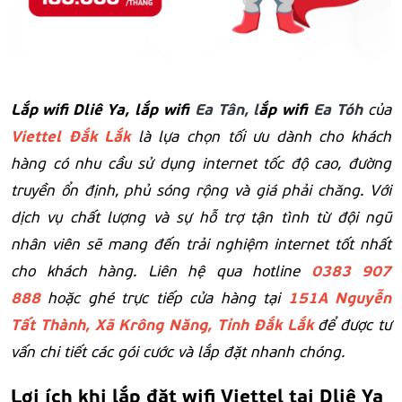
Lắp wifi Dliê Ya
, lắp wifi
Ea Tân, l
ắp wifi
Ea Tóh
của
Viettel Đắk Lắk
là lựa chọn tối ưu dành cho khách
hàng có nhu cầu sử dụng internet tốc độ cao, đường
truyền ổn định, phủ sóng rộng và giá phải chăng. Với
dịch vụ chất lượng và sự hỗ trợ tận tình từ đội ngũ
nhân viên sẽ mang đến trải nghiệm internet tốt nhất
0383 907
cho khách hàng. Liên hệ qua hotline
888
151A Nguyễn
hoặc ghé trực tiếp cửa hàng tại
Tất Thành, Xã Krông Năng, Tỉnh Đắk Lắk
để được tư
vấn chi tiết các gói cước và lắp đặt nhanh chóng.
Lợi ích khi lắp đặt wifi Viettel tại Dliê Ya