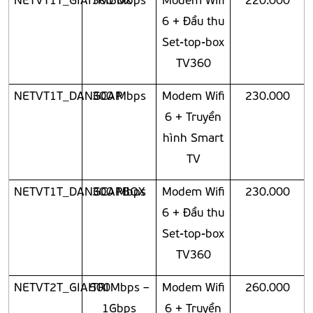
6 + Đầu thu
Set-top-box
TV360
NETVT1T_DANGCAP
300 Mbps
Modem Wifi
230.000
6 + Truyền
hình Smart
TV
NETVT1T_DANGCAPBOX
300 Mbps
Modem Wifi
230.000
6 + Đầu thu
Set-top-box
TV360
NETVT2T_GIAITRI
500Mbps –
Modem Wifi
260.000
1Gbps
6 + Truyền