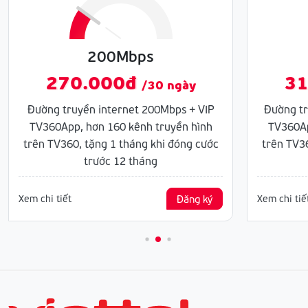
200Mbps
270.000đ
31
/30 ngày
Đường truyền internet 200Mbps + VIP
Đường tr
TV360App, hơn 160 kênh truyền hình
TV360Ap
trên TV360, tặng 1 tháng khi đóng cước
trên TV36
trước 12 tháng
Xem chi tiết
Đăng ký
Xem chi tiế