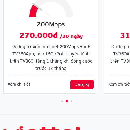
200Mbps
270.000đ
31
/30 ngày
Đường truyền internet 200Mbps + VIP
Đường tr
TV360App, hơn 160 kênh truyền hình
TV360Ap
trên TV360, tặng 1 tháng khi đóng cước
trên TV36
trước 12 tháng
Xem chi tiết
Đăng ký
Xem chi tiế