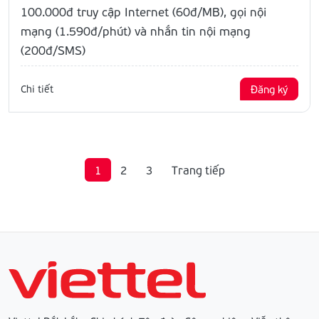
100.000đ truy cập Internet (60đ/MB), gọi nội
mạng (1.590đ/phút) và nhắn tin nội mạng
(200đ/SMS)
Chi tiết
Đăng ký
1
2
3
Trang tiếp