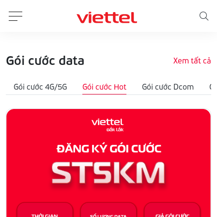
Gói cước data
Xem tất cả
Gói cước 4G/5G
Gói cước Hot
Gói cước Dcom
G