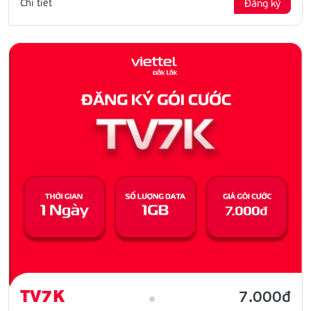
Chi tiết
Đăng ký
TV7K
7.000đ