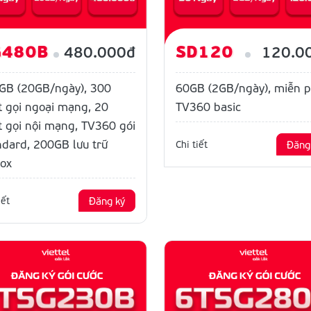
G480B
SD120
480.000đ
120.0
GB (20GB/ngày), 300
60GB (2GB/ngày), miễn p
t gọi ngoại mạng, 20
TV360 basic
t gọi nội mạng, TV360 gói
ndard, 200GB lưu trữ
Chi tiết
Đăng
ox
iết
Đăng ký