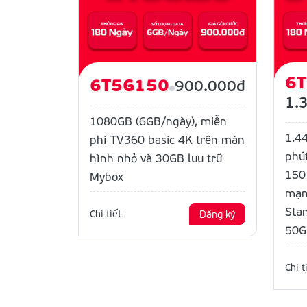
6
6T5G150
900.000đ
1.
1080GB (6GB/ngày), miễn
1.4
phí TV360 basic 4K trên màn
phút
hình nhỏ và 30GB lưu trữ
150 
Mybox
mạn
Sta
Chi tiết
Đăng ký
50G
Chi t