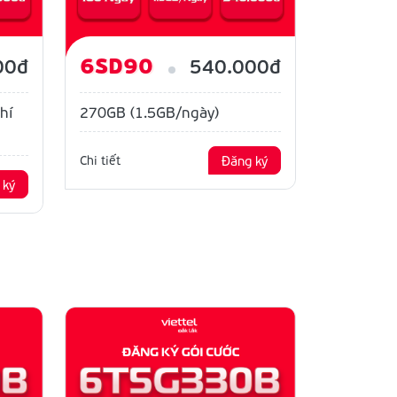
6SD90
00đ
540.000đ
hí
270GB (1.5GB/ngày)
Chi tiết
Đăng ký
 ký