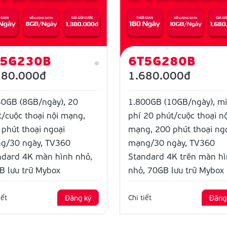
T5G230B
6T5G280B
380.000đ
1.680.000đ
40GB (8GB/ngày), 20
1.800GB (10GB/ngày), m
/cuộc thoại nội mạng,
phí 20 phút/cuộc thoại nộ
phút thoại ngoại
mạng, 200 phút thoại ng
g/30 ngày, TV360
mạng/30 ngày, TV360
ndard 4K màn hình nhỏ,
Standard 4K trên màn h
B lưu trữ Mybox
nhỏ, 70GB lưu trữ Mybox
iết
Đăng ký
Chi tiết
Đăng