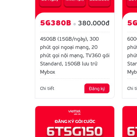
5G380B
5
380.000đ
450GB (15GB/ngày), 300
600
phút gọi ngoại mạng, 20
phú
phút gọi nội mạng, TV360 gói
phú
Standard, 150GB lưu trữ
Sta
Mybox
Myb
Chi tiết
Đăng ký
Chi t