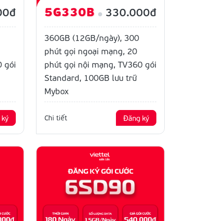
5G330B
00đ
330.000đ
360GB (12GB/ngày), 300
phút gọi ngoại mạng, 20
 gói
phút gọi nội mạng, TV360 gói
Standard, 100GB lưu trữ
Mybox
 ký
Chi tiết
Đăng ký