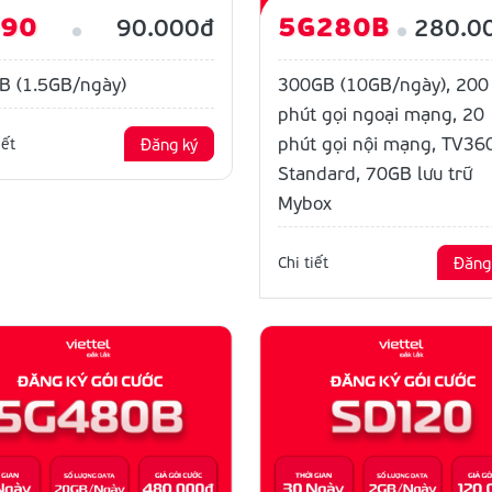
D90
5G280B
90.000đ
280.0
B (1.5GB/ngày)
300GB (10GB/ngày), 200
phút gọi ngoại mạng, 20
phút gọi nội mạng, TV360
iết
Đăng ký
Standard, 70GB lưu trữ
Mybox
Chi tiết
Đăng