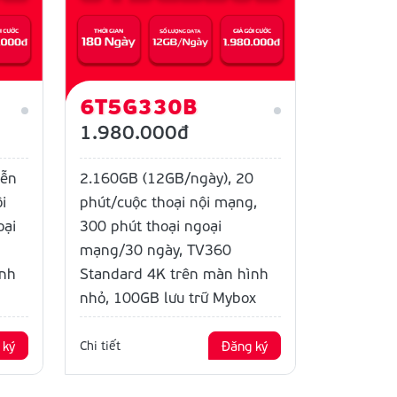
6T5G330B
1.980.000đ
iễn
2.160GB (12GB/ngày), 20
i
phút/cuộc thoại nội mạng,
oại
300 phút thoại ngoại
mạng/30 ngày, TV360
ình
Standard 4K trên màn hình
nhỏ, 100GB lưu trữ Mybox
 ký
Chi tiết
Đăng ký