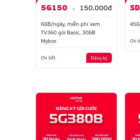
5G150
S
150.000đ
6GB/ngày, miễn phí xem
45G
TV360 gói Basic, 30GB
Mybox
Chi t
Chi tiết
Đăng ký