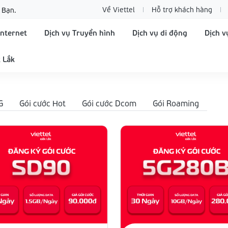
Về Viettel
Hỗ trợ khách hàng
 Bạn.
Internet
Dịch vụ Truyền hình
Dịch vụ di động
Dịch v
 Lắk
G
Gói cước Hot
Gói cước Dcom
Gói Roaming