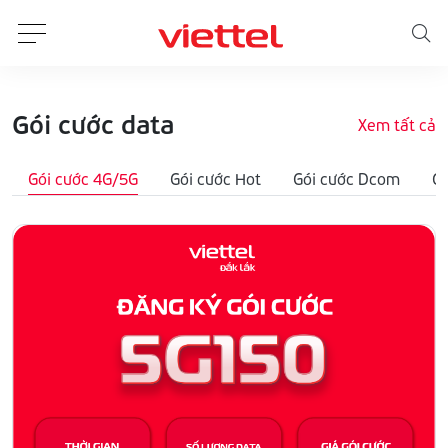
Gói cước data
Xem tất cả
Gói cước 4G/5G
Gói cước Hot
Gói cước Dcom
G