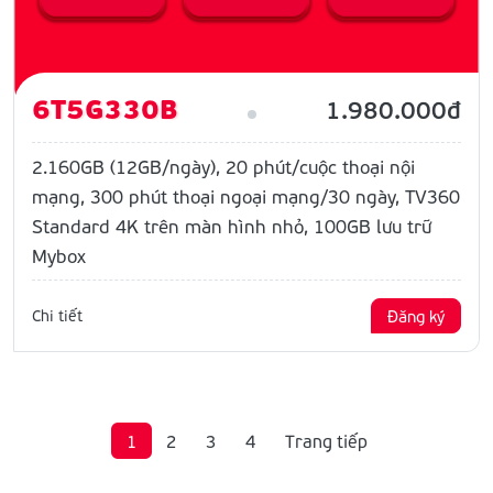
6T5G330B
1.980.000đ
2.160GB (12GB/ngày), 20 phút/cuộc thoại nội
mạng, 300 phút thoại ngoại mạng/30 ngày, TV360
Standard 4K trên màn hình nhỏ, 100GB lưu trữ
Mybox
Chi tiết
Đăng ký
1
2
3
4
Trang tiếp