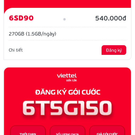
6SD90
540.000đ
270GB (1.5GB/ngày)
Chi tiết
Đăng ký