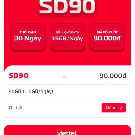
SD90
90.000đ
45GB (1.5GB/ngày)
Chi tiết
Đăng ký