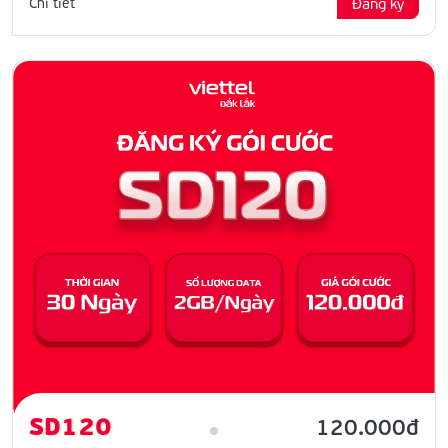
Chi tiết
Đăng ký
SD120
120.000đ