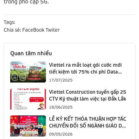
trong phổ cập 5G.
Tags:
Chia sẻ:
FaceBook
Twiter
Quan tâm nhiều
Viettel ra mắt loạt gói cước mới
tiết kiệm tới 75% chi phí Data
Roaming hiện hành
17/07/2025
Viettel Construction tuyển gấp 25
CTV Kỹ thuật làm việc tại Đắk Lắk
18/06/2025
LỄ KÝ KẾT THỎA THUẬN HỢP TÁC
CHUYỂN ĐỔI SỐ NGÀNH GIÁO DỤC
TỈNH ĐẮK LẮK GIAI ĐOẠN 2026 –
09/05/2026