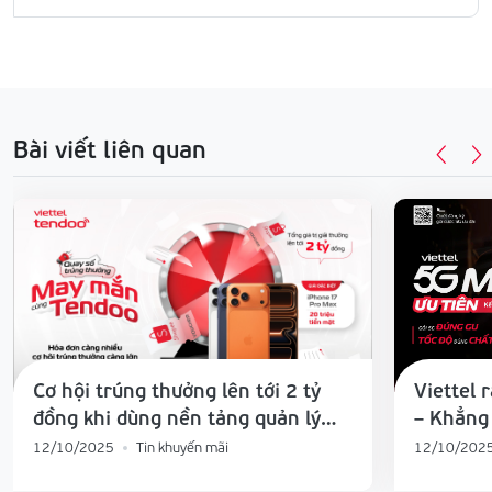
2030
Bài viết liên quan
Cơ hội trúng thưởng lên tới 2 tỷ
Viettel 
đồng khi dùng nền tảng quản lý
– Khẳng 
bán hàng Viettel Tendoo
độ và tr
12/10/2025
Tin khuyến mãi
12/10/202