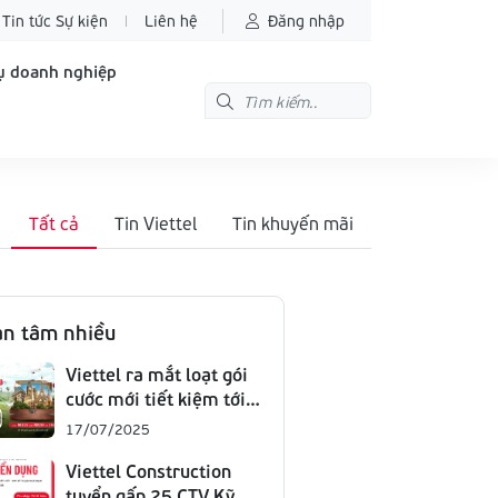
Tin tức Sự kiện
Liên hệ
Đăng nhập
ụ doanh nghiệp
Tất cả
Tin Viettel
Tin khuyến mãi
n tâm nhiều
Viettel ra mắt loạt gói
cước mới tiết kiệm tới
75% chi phí Data
17/07/2025
Roaming hiện hành
Viettel Construction
tuyển gấp 25 CTV Kỹ