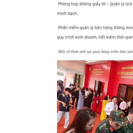
Phòng họp không giấy tờ – Quản lý lịch 
minh bạch.
Phần mềm quản lý bán hàng thông minh 
quy trình kinh doanh, tiết kiệm thời gian
𝑀𝑜̣̂𝑡 𝑠𝑜̂́ ℎ𝑖̀𝑛ℎ 𝑎̉𝑛ℎ 𝑡𝑎̣𝑖 𝑔𝑖𝑎𝑛 ℎ𝑎̀𝑛𝑔 𝑡𝑟𝑖𝑒̂̉𝑛 𝑙𝑎̃𝑚 𝑠𝑎̉