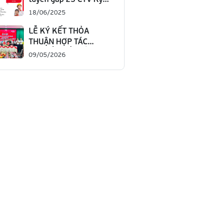
thuật làm việc tại Đắk
18/06/2025
Lắk
LỄ KÝ KẾT THỎA
THUẬN HỢP TÁC
CHUYỂN ĐỔI SỐ
09/05/2026
NGÀNH GIÁO DỤC TỈNH
ĐẮK LẮK GIAI ĐOẠN
2026 – 2030