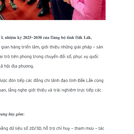
𝐧𝐡𝐢𝐞̣̂𝐦 𝐤𝐲̀ 𝟐𝟎𝟐𝟓–𝟐𝟎𝟑𝟎 𝐜𝐮̉𝐚 Đ𝐚̉𝐧𝐠 𝐛𝐨̣̂ 𝐭𝐢̉𝐧𝐡 Đ𝐚̆́𝐤 𝐋𝐚̆́𝐤,
 gian hàng triển lãm, giới thiệu những giải pháp – sản
ai trò tiên phong trong chuyển đổi số, phục vụ quốc
xã hội địa phương.
 vinh dự được đón tiếp các đồng chí lãnh đạo tỉnh Đắk Lắk cùng
an, lắng nghe giới thiệu và trải nghiệm trực tiếp các
𝒓𝒖̛𝒏𝒈 𝒃𝒂̀𝒚 𝒈𝒐̂̀𝒎:
bằng dữ liệu số 2D/3D, hỗ trợ chỉ huy – tham mưu – tác