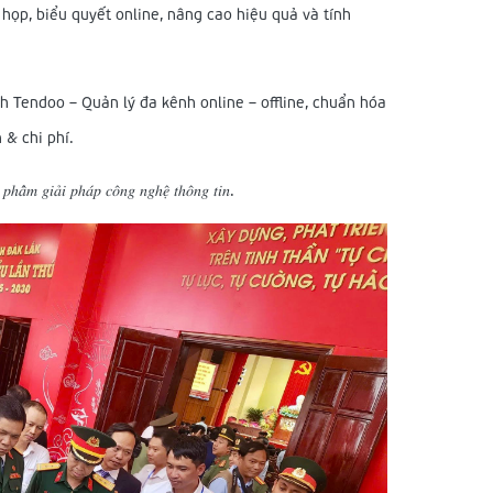
họp, biểu quyết online, nâng cao hiệu quả và tính
Tendoo – Quản lý đa kênh online – offline, chuẩn hóa
 & chi phí.
𝑛 𝑝ℎ𝑎̂̉𝑚 𝑔𝑖𝑎̉𝑖 𝑝ℎ𝑎́𝑝 𝑐𝑜̂𝑛𝑔 𝑛𝑔ℎ𝑒̣̂ 𝑡ℎ𝑜̂𝑛𝑔 𝑡𝑖𝑛.