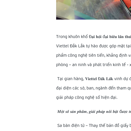
Trong khuôn khổ Đ𝐚̣𝐢 𝐡𝐨̣̂𝐢 đ𝐚̣𝐢 𝐛𝐢𝐞̂̉𝐮 𝐥𝐚̂̀𝐧 𝐭𝐡𝐮̛́ 𝐈, 
Viettel Đắk Lắk tự hào được góp mặt tại
phẩm công nghệ tiên tiến, khẳng định v
phòng – an ninh và phát triển kinh tế - 
Tại gian hàng, 𝐕𝐢𝐞𝐭𝐭𝐞𝐥 Đ𝐚̆́𝐤 𝐋𝐚̆́
đại diện các sở, ban, ngành đến tham qu
giải pháp công nghệ số hiện đại.
𝑴𝒐̣̂𝒕 𝒔𝒐̂́ 𝒔𝒂̉𝒏 𝒑𝒉𝒂̂̉𝒎, 𝒈𝒊𝒂̉𝒊 𝒑𝒉𝒂́𝒑 𝒏𝒐̂̉𝒊 𝒃𝒂̣̂𝒕 đ𝒖̛𝒐̛̣𝒄 
Sa bàn điện tử – Thay thế bản đồ giấy 