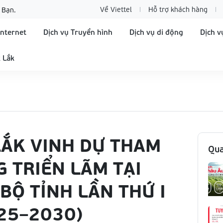
Về Viettel
Hỗ trợ khách hàng
 Bạn.
Internet
Dịch vụ Truyền hình
Dịch vụ di động
Dịch v
 Lắk
LẮK VINH DỰ THAM
Qua
G TRIỂN LÃM TẠI
BỘ TỈNH LẦN THỨ I
25–2030)