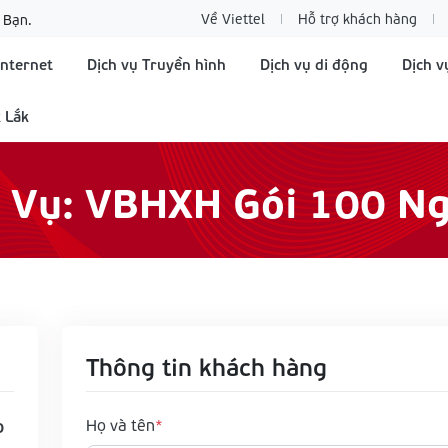
Về Viettel
Hỗ trợ khách hàng
 Bạn.
Internet
Dịch vụ Truyền hình
Dịch vụ di động
Dịch v
 Lắk
h Vụ: VBHXH Gói 100 Ng
Thông tin khách hàng
o
Họ và tên