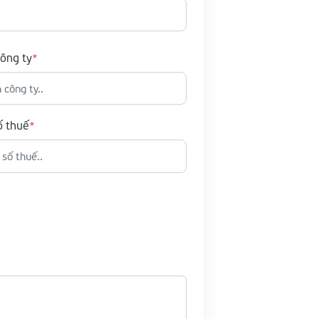
ông ty
ố thuế