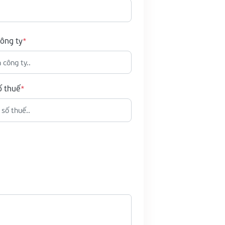
ông ty
ố thuế