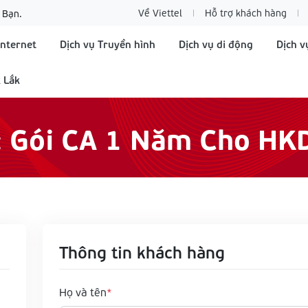
Về Viettel
Hỗ trợ khách hàng
 Bạn.
Internet
Dịch vụ Truyền hình
Dịch vụ di động
Dịch v
 Lắk
: Gói CA 1 Năm Cho H
Thông tin khách hàng
Họ và tên