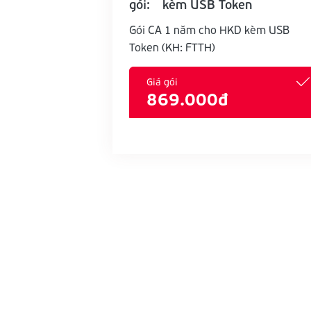
gói:
kèm USB Token
Gói CA 1 năm cho HKD kèm USB
Token (KH: FTTH)
Giá gói
869.000đ