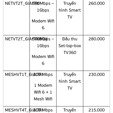
NETVT2T_GIAITRI
500Mbps –
Truyền
260.000
1Gbps
hình Smart
TV
Modem Wifi
6
NETVT2T_GIAITRIBOX
500Mbps –
Đầu thu
280.000
1Gbps
Set-top-box
TV360
Modem Wifi
6
MESHVT1T_GIAITRI
300 Mbps
Truyền
230.000
hình Smart
1 Modem
TV
Wifi 6 + 1
Mesh Wifi
MESHVT4T_GIAITRI
300 Mbps
Truyền
215.000