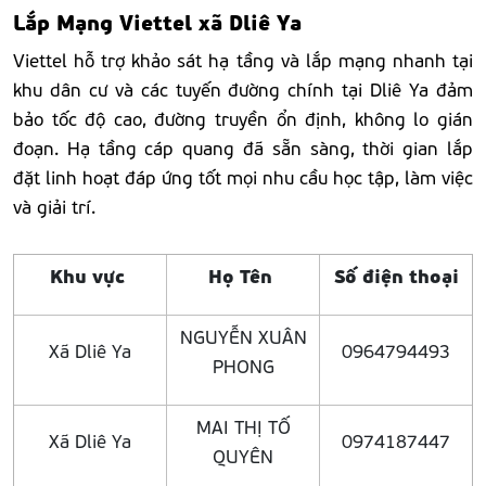
Lắp Mạng Viettel xã Dliê Ya
Viettel hỗ trợ khảo sát hạ tầng và lắp mạng nhanh tại
khu dân cư và các tuyến đường chính tại Dliê Ya đảm
bảo tốc độ cao, đường truyền ổn định, không lo gián
đoạn. Hạ tầng cáp quang đã sẵn sàng, thời gian lắp
đặt linh hoạt đáp ứng tốt mọi nhu cầu học tập, làm việc
và giải trí.
Khu vực
Họ Tên
Số điện thoại
NGUYỄN XUÂN
Xã Dliê Ya
0964794493
PHONG
MAI THỊ TỐ
Xã Dliê Ya
0974187447
QUYÊN