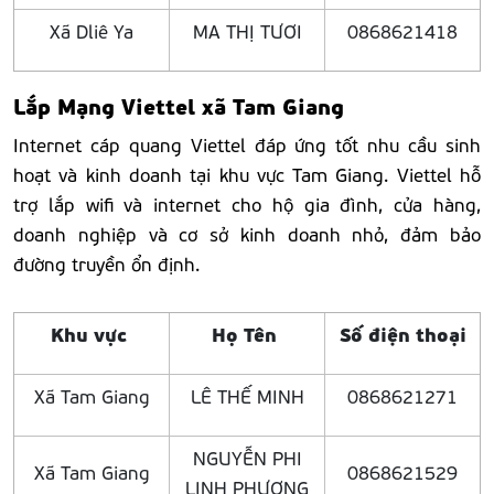
Xã Dliê Ya
MA THỊ TƯƠI
0868621418
Lắp Mạng Viettel xã Tam Giang
Internet cáp quang Viettel đáp ứng tốt nhu cầu sinh
hoạt và kinh doanh tại khu vực Tam Giang. Viettel hỗ
trợ lắp wifi và internet cho hộ gia đình, cửa hàng,
doanh nghiệp và cơ sở kinh doanh nhỏ, đảm bảo
đường truyền ổn định.
Khu vực
Họ Tên
Số điện thoại
Xã Tam Giang
LÊ THẾ MINH
0868621271
NGUYỄN PHI
Xã Tam Giang
0868621529
LINH PHƯƠNG