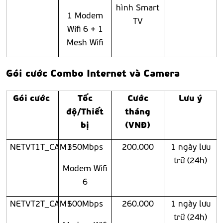
hình Smart
1 Modem
TV
Wifi 6 + 1
Mesh Wifi
Gói cước Combo Internet và Camera
Gói cước
Tốc
Cước
Lưu ý
độ/Thiết
tháng
bị
(VNĐ)
NETVT1T_CAM1
350Mbps
200.000
1 ngày lưu
trữ (24h)
Modem Wifi
6
NETVT2T_CAM1
500Mbps
260.000
1 ngày lưu
trữ (24h)