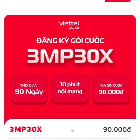
3MP30X
90.000đ