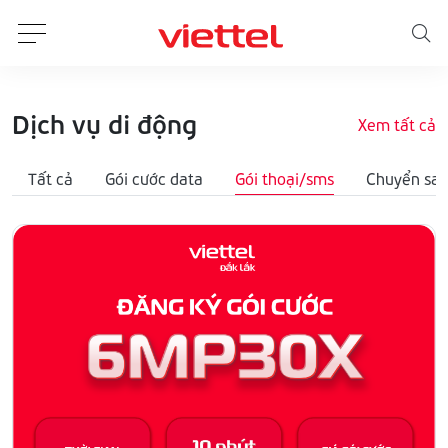
Dịch vụ di động
Xem tất cả
Tất cả
Gói cước data
Gói thoại/sms
Chuyển san